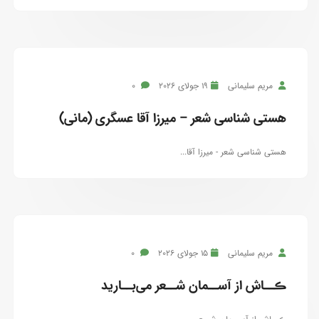
مریم سلیمانی
19 جولای 2026
0
هستی شناسی شعر – میرزا آقا عسگری (مانی)
هستی شناسی شعر - میرزا آقا...
مریم سلیمانی
15 جولای 2026
0
ڪــاش از آســمان شــعر می‌بــارید