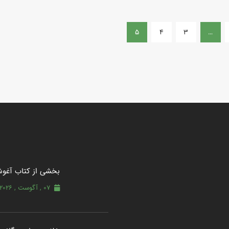
5
4
3
…
بخشی از کتاب آغو
07 , آگوست , 2026