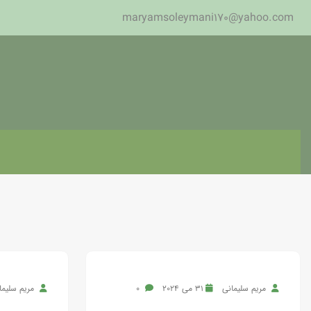
maryamsoleymani170@yahoo.com
مریم سلیمانی
31 می 2024
0
مریم سلیما