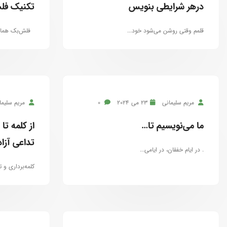
درهر شرایطی بنویس
تکنیک فل
قلمم وقتی روشن می‌شود خود...
فلش‌بک همان 
مریم سلیمانی
23 می 2024
0
مریم سلیما
ما می‌نویسیم تا…
از کلمه تا
تداعی آز
. در ایام خفقان، در ایامی...
کلمه‌برداری و ت