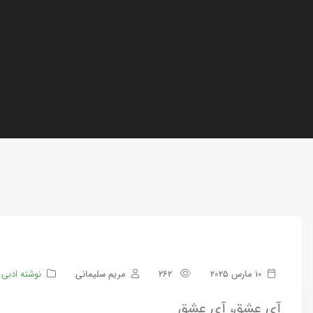
10 مارس 2025
262
مریم سلیمانی
نوشته ادبی
آی عشق، آی عشق