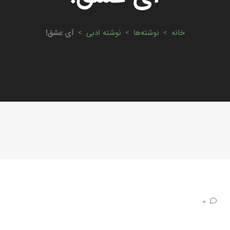
خانه
>
نوشته‌ها
>
نوشته ادبی
>
آی عشق!
0