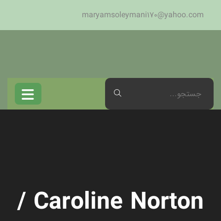
maryamsoleymani170@yahoo.com
Caroline Norton /