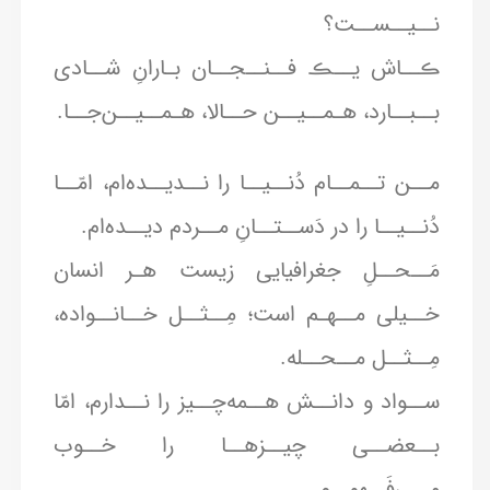
نــیــســت؟
ڪــاش یــڪ فــنــجــان بـارانِ شــادی
بــبــارد، هـمــیــن حــالا، هـمــیــن‌جــا.
مــن تــمــام دُنــیــا را نــدیــده‌ام، امّــا
دُنــیــا را در دَســتــانِ مــردم دیــده‌ام.
مَــحــلِ جغرافیایی زیست هـر انسان
خــیلی مــهـم است؛ مِــثــل خــانــواده،
مِــثــل مــحــله.
ســواد و دانــش هــمه‌چــیز را نــدارم، امّا
بــعضــی چیــزهــا را خــوب
مــی‌فَــهمــم.