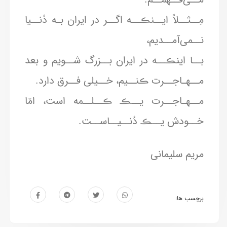
مِــثــلاً ایــنڪــه اگــر در ایران بـه دُنــیا
نــمی‌آمــدیم،
بــا اینڪــه در ایران بــزرگ شــویم و بعد
مــهـاجــرت ڪنــیم، خــیلی فــرق دارد.
مــهـاجــرت یــڪ ڪــلــمه است، امّا
خــودش یــڪ دُنــیــاســت.
مریم سلیمانی
برچسب ها: