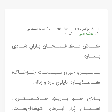
18 نوامبر 2025
251
مریم سلیمانی
نوشته ادبی
0
ڪـــاش یــڪ فــنــجــان بـارانِ شــادی
بــبــارد
پــایــیــن، خَبَری نــیــســت جُــزخــاک؛
ڪــاغــذپــاره، نایلونِ پاره و زباله.
بــالای خــطِ بــاریڪِ خــاکــســتــری،
آســمــان پُراز اَبــرهای شیشه‌ای‌ســت،