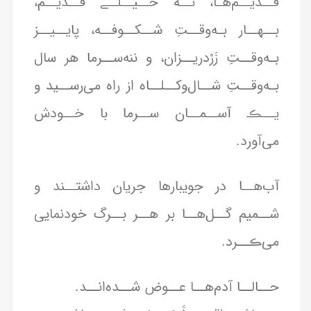
قَــدیــم‌هـا، نــه خــیــلــے قَــدیــم،
بــهــار بـه‌وقــتِ شــکــوفــه، پایــیــز
بـه‌وقــتِ زَرْدریــزان، و ننه‌ســرما هر سال
بـه‌وقــتِ شــال‌وکــلــاه از راه می‌رســید و
یــڪ آســمــان ســرما با خــودش
می‌آورد.
آب‌هــا در جویبارها جریان داشتــند و
شــمیم گــل‌هــا بر هــر بــرگ خودنمایی
می‌ڪــرد.
حــالــا آدم‌هــا عــوض شــده‌انــد.