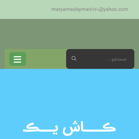
maryamsoleymani170@yahoo.com
ڪـــاش یــڪ