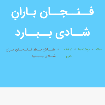
فــنــجــان بـارانِ
شــادی بــبــارد
خانه
>
نوشته‌ها
>
نوشته
>
ڪـــاش یــڪ فــنــجــان بـارانِ
ادبی
شــادی بــبــارد