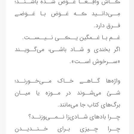
ڪــاش واقِــعــاً عَــوَض شــده باشــنــد؛
مِــی‌دانــید ڪــه عَــوَض بـا عَــوَضـے
فــرق دارد.
غــم بـا غــمگین یــڪــی نــیــســت.
اگر بخندی و شــاد باشــی، می‌گــویــند‌
«ســرخوش اســت».
واژه‌ها گــاهــے خــاک مــی‌خــورنــد؛
شــئ می‌شــوند در مــوزه یا میــان
برگ‌های کتاب جا می‌مانند.
چــرا بادهای شــادی‌زا نــمــی‌وزنــد؟
چــرا چــیزی بـرای خــنــدیــدن