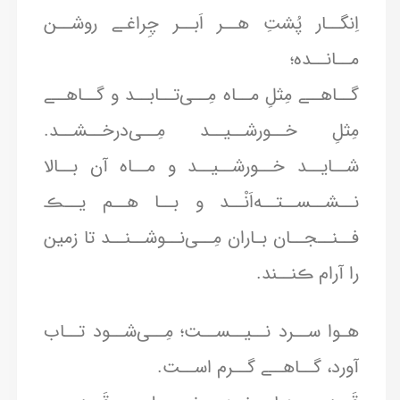
اِنگــار پُشتِ هــر اَبــر چِراغـے روشــن
مــانــده؛
گــاهــے مِثلِ مــاه مِــی‌تــابــد و گــاهــے
مِثلِ خــورشــیــد مِــی‌درخــشــد.
شــایــد خــورشــیــد و مــاه آن بــالا
نــشــســتــه‌اَنْــد و بــا هــم یــڪ
فــنــجــان بـاران مِــی‌نــوشــنــد تا زمین
را آرام ڪنــند.
هـوا ســرد نــیــســت؛ مِــی‌شــود تــاب
آورد، گــاهــے گــرم اســت.