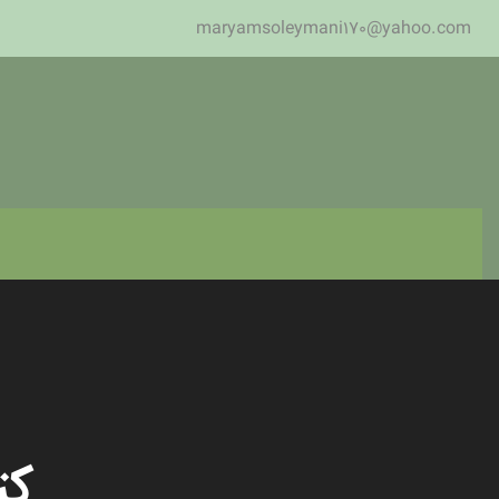
maryamsoleymani170@yahoo.com
کت