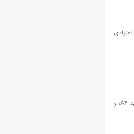
 اعتیادی
امروز از آن ۱۰۰ برگ من سال‌ها می‌گذرد؛ و هنوز ذوق دارم… برای تمام کردن دفترهای ۱۰۰ برگ، ورق‌های سفید A4، و