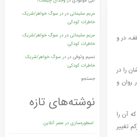
گلی موعودی
در
وجدان چیست؟
مریم سلیمانی
در
در سوگ خواهر/شریک
خاطرات کودکی
مریم سلیمانی
در
در سوگ خواهر/شریک
ف، در و
خاطرات کودکی
نسیم وثوقی
در
در سوگ خواهر/شریک
خاطرات کودکی
اثرشان را در
جستجو
 روان و
نوشته‌های تازه
ه آن را
اسطوره‌سازی در عصر آنلاین
کم تغییر