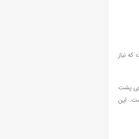
 که نیاز
وفی پشت
ست. این