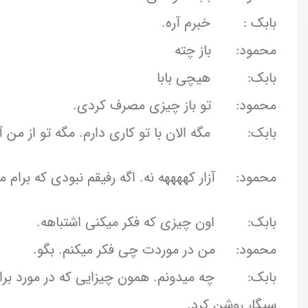
بابک : خبرم آره.
محمود: باز چته
بابک: هیچی بابا
محمود: تو باز چیزی مصرف کردی.
بابک: مگه الان با تو کاری دارم. مگه تو از من آز
محمود: آزار کههههه نه. اگه رفیقم نبودی که برام م
بابک: اون چیزی که فکر میکنی اشتباهه.‌
محمود: من در موردت چی فکر میکنم. بگو.
بابک: چه میدونم. همون چیزایی که در مورد برا
سیگار روشن کرد.