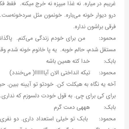
غریبم در میاره. نه غذا میپزه نه خرج میکنه. فقط فک
درو دیوار خونه می‌باره. خونمون مثل سردخونه‌س
فرقی براشون نداره.
محمود: من برای خودم زندگی می‌کنم. پاگذاشتم 
مستقل شدم، حالم خوبه. یه پا خانوم خونه شدم وق
بابک: خدا کته همین باشه
محمود: تیکه انداختی الان آیااااااا( می‌خندد)
آخه یه نگاه به هیکلت کن. خودتو تو آیینه ببین.
برای کی برای چی. به قول خودت دلسوزم که نداری
بابک: هههی دمت گرم
محمود: بابک تو خیلی استعداد داری. دو نفری داریم