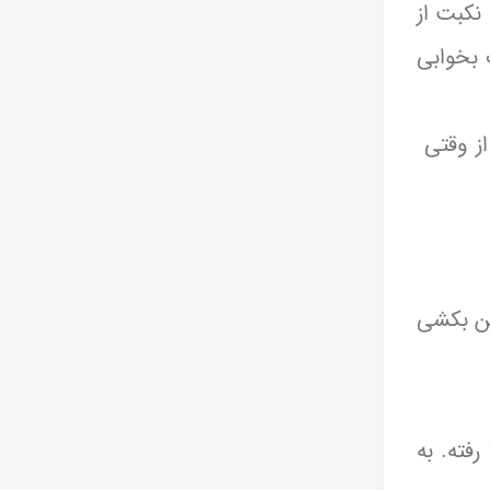
 نکبت از
 بخوابی
از وقتی
جن بکشی
فته. به