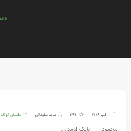
خانه
1 اکتبر 2024
349
مریم سلیمانی
داستان کوتاه_
محمود: بابک اومدی.