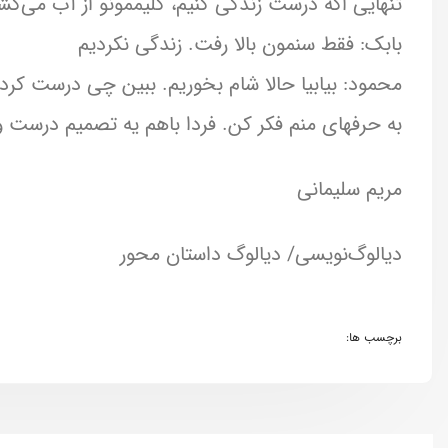
تنهایی اگه درست زندگی کنیم، گلیممونو از آب می‌کش
بابک: فقط سنمون بالا رفت. زندگی نکردیم
محمود: بیابیا حالا شام بخوریم. ببین چی درست کرد
به حرفهای منم فکر کن. فردا باهم یه تصمیم درست و
مریم سلیمانی
دیالوگ‌نویسی/ دیالوگ داستان محور
برچسب ها: