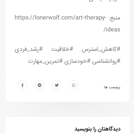
منبع: https://lonerwolf.com/art-therapy-
ideas/
#کاهش_استرس #خلاقیت #رشد_فردی
#روانشناسی #خودسازی #تمرین_مهارت
برچسب ها:
دیدگاهتان را بنویسید