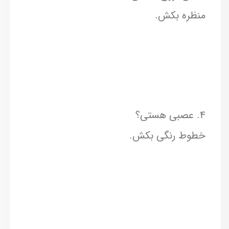
منظره بکش.
۴. عصبی هستی؟
خطوط رنگی بکش.