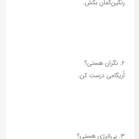
رنگین‌کمان بکش.
۲. نگران هستی؟
اُریگامی درست کن.
۳. بی‌انرژی هستی؟