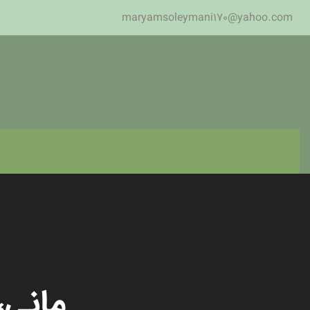
maryamsoleymani170@yahoo.com
مانی،