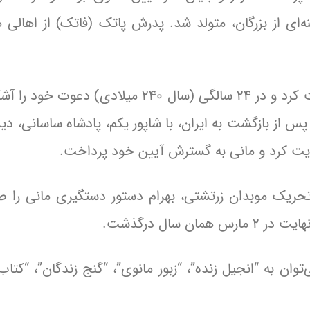
ینه‌ای از بزرگان، متولد شد. پدرش پاتک (فاتک) از اهالی
در سن ۱۲ سالگی، مانی نخستین وحی خود را دریافت کرد و در ۲۴ سالگی (سال ۲۴۰ میلادی
س از بازگشت به ایران، با شاپور یکم، پادشاه ساسانی، دید
 حمایت کرد و مانی به گسترش آیین خود پرداخت.
حریک موبدان زرتشتی، بهرام دستور دستگیری مانی را صا
وان به “انجیل زنده”، “زبور مانوی”، “گنج زندگان”، “کتاب