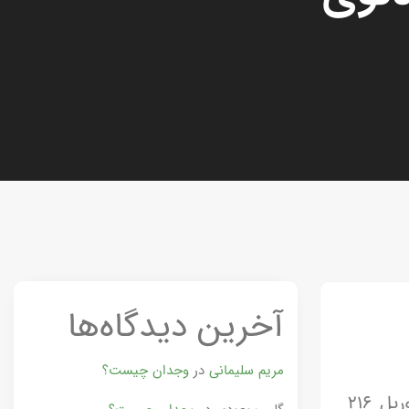
آخرین دیدگاه‌ها
مریم سلیمانی
در
وجدان چیست؟
مانی (۲۱۶–۲۷۴ میلادی) فیلسوف، شاعر، نویسنده، پزشک، نگارگر و بنیان‌گذار آیین مانوی بود. او در ۱۴ آوریل ۲۱۶