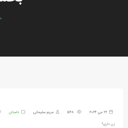
خ
22 می 2024
548
مریم سلیمانی
داستان
زن داری؟