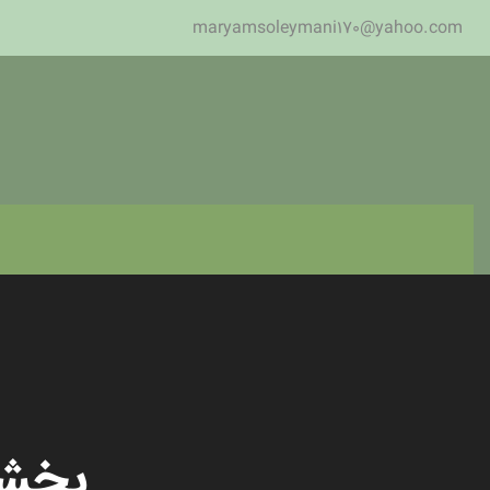
maryamsoleymani170@yahoo.com
بخشی