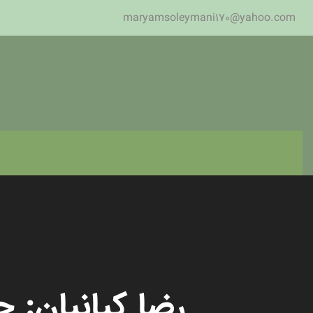
maryamsoleymani170@yahoo.com
رضا کیانیان: ج