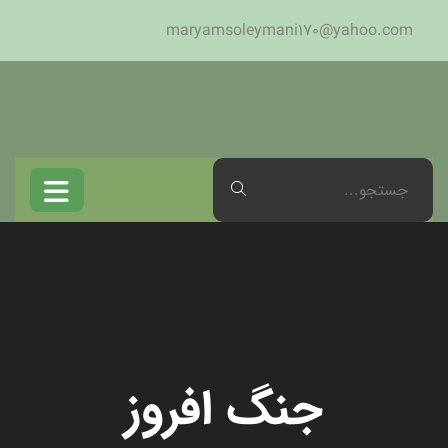
maryamsoleymani170@yahoo.com
جنگ افروز