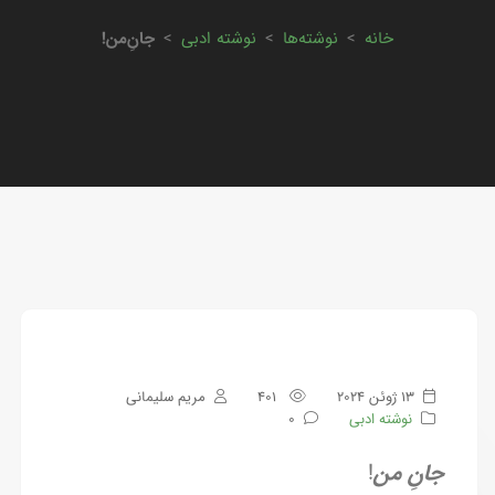
خانه
>
نوشته‌ها
>
نوشته ادبی
>
جانِ‌من!
13 ژوئن 2024
401
مریم سلیمانی
نوشته ادبی
0
جانِ من
!