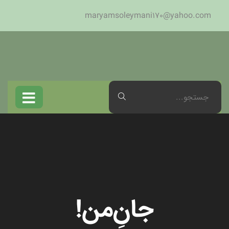
maryamsoleymani170@yahoo.com
جانِ‌من!