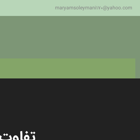
maryamsoleymani170@yahoo.com
تفاوت 