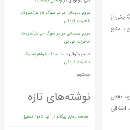
گلی موعودی
در
وجدان چیست؟
مریم سلیمانی
در
در سوگ خواهر/شریک
این روزها هوش مصنوعی بخش مهمی از زندگی روزمره ما شده است؛ از مشاوره و آموزش تا سرگرمی. ChatGPT یکی از
خاطرات کودکی
مدار و با منبع
مریم سلیمانی
در
در سوگ خواهر/شریک
خاطرات کودکی
نسیم وثوقی
در
در سوگ خواهر/شریک
خاطرات کودکی
جستجو
نوشته‌های تازه
 زود نقض
 اخلاقی
خلاصه رمان بیگانه از آلبر کامو/ تحلیل