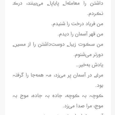
داشتن را معامله‌اے پایاپاے می‌بینند، درڪ
نڪردم.
من فریاد درخت را شنیدم.
من قهر آسمان را دیدم.
من سڪوت زیباے دوست‌داشتن را از مسیرے
دورتر می‌شنوم.
یادش به‌خیر…
مرغے در آسمان پر می‌زد، مہ همه‌جا را گرفتہ
بود.
ڪوچہ بہ ڪوچه، جادہ بہ جاده، موج بہ
موج، مرا صدا می‌زد.