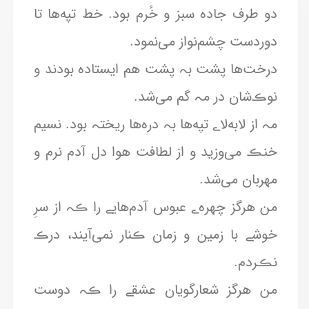
دو طرف جادہ سبز و خُرم بود. خط تپه‌ها تا
دوردست چشم‌نواز می‌نمود.
درخت‌ها پشت بہ پشت هم ایستادہ بودند و
نوڪ‌شان در مہ گم می‌شد.
مہ از لابه‌لاے تپه‌ها بہ دره‌ها ریختہ بود. نسیم
خنڪ می‌وزید و از لطافت هوا دل آدم نرم و
مهربان می‌شد.
من هرگز چهره‌ے عبوس آدم‌هایے را ڪہ از سرِ
خوشے با زمین و زمان ڪنار نمی‌آیند، درڪ
نڪردم.
من هرگز شعارگویان عشقے را ڪہ دوست