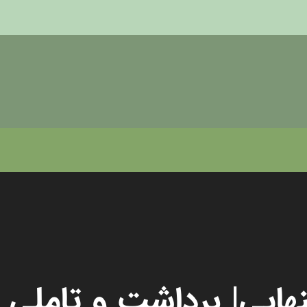
هایی| برداشت و تاملی ب