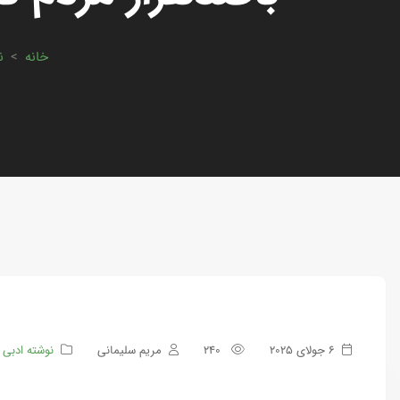
خانه
>
ن
6 جولای 2025
240
مریم سلیمانی
نوشته ادبی