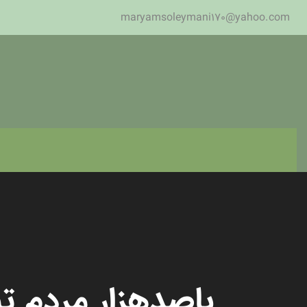
maryamsoleymani170@yahoo.com
باصدهزار مردم تن