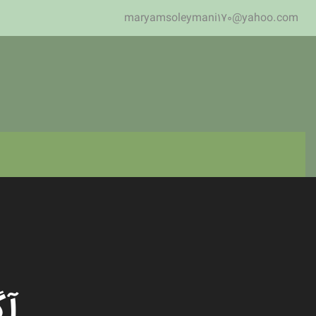
maryamsoleymani170@yahoo.com
آگ