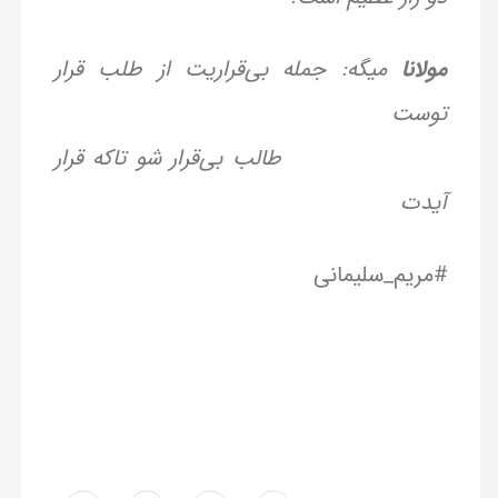
مولانا
میگه: جمله بی‌قراریت از طلب قرار
توست
طالب بی‌قرار شو تاکه قرار
آیدت
#مریم_سلیمانی