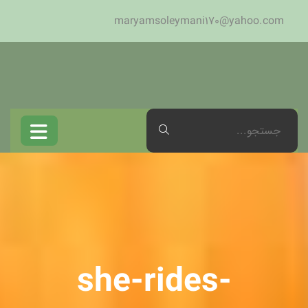
maryamsoleymani170@yahoo.com
she-rides-