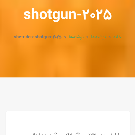
shotgun-2025
خانه
>
نوشته‌ها
>
نوشته‌ها
>
she-rides-shotgun-2025
8 سپتامبر 2025
263
مریم سلیمانی