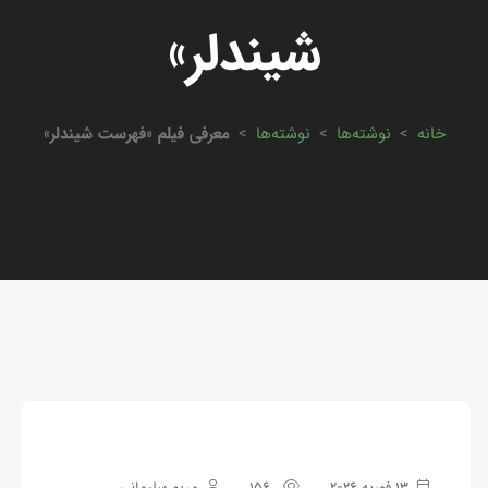
شیندلر»
خانه
>
نوشته‌ها
>
نوشته‌ها
>
معرفی فیلم «فهرست شیندلر»
13 فوریه 2026
156
مریم سلیمانی