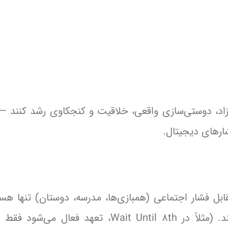
زاد، دوستی‌سازی واقعی، خلاقیت و کنجکاوی رشد کنند —
شارهای دیجیتال.
قابل فشار اجتماعی (همبازی‌ها، مدرسه، دوستان) تنها هست
جنبش‌ها به والدین احساس «جمع بودن» می‌دهند. (مثلاً در Wait Until 8th، تعهد 