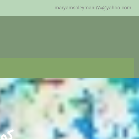
maryamsoleymani170@yahoo.com
کو