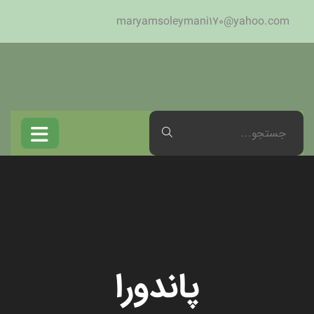
maryamsoleymani170@yahoo.com
پاندورا