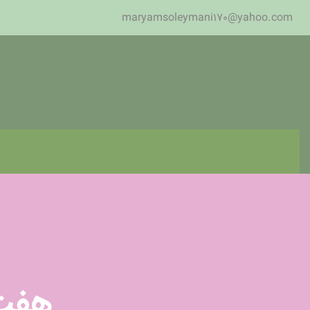
maryamsoleymani170@yahoo.com
هفت 