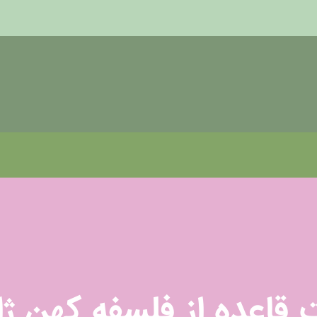
قاعده از فلسفه کهن ژا