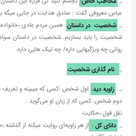
_
مخاطب خاص
:
تجسم کنید کی قراره این داستان ر
عباس معروفی گفت : صادق هدایت در جایی میگه برا
_
شخصیت در داستان
: همین مردم عادی ،خانواده
شخصیت را باید بسازیم. شخصیت در داستان سواد دا
روانی چه ویژگیهایی داره/ چه تیک هایی داره.
_
نام گذاری شخصیت
_
زاویه دید
:
اول شخص :کسی که میبینه و تعریف میک
دوم شخص: کسی که از زبان او می‌گوید .
نقل قول ،حکایت
_
دانای کل
:
از هر زاویه‌ای روایت میکنه از گذشته ،