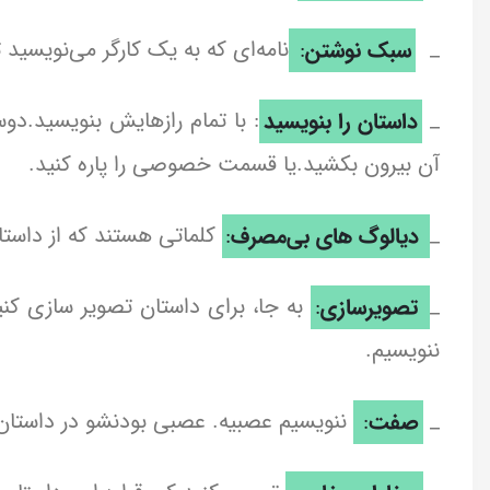
_
سبک نوشتن
:
نامه‌ای که به یک کارگر می‌نویسید
_
داستان را بنویسید
: با تمام رازهایش بنویسید.د
آن بیرون بکشید.یا قسمت خصوصی را پاره کنید.
_
دیالوگ های بی‌مصرف
:
کلماتی هستند که از داستا
_
تصویرسازی
:
به جا، برای داستان تصویر سازی کنی
ننویسیم.
_
صفت
:
ننویسیم عصبیه. عصبی بودنشو در داستان