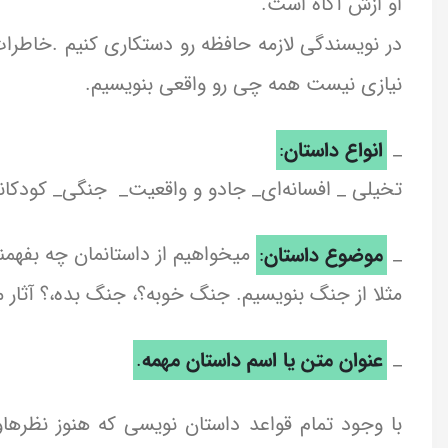
او ازش آگاه است.
در نویسندگی لازمه حافظه رو دستکاری کنیم .خاطرات 
نیازی نیست همه چی رو واقعی بنویسیم.
_
انواع داستان
:
تخیلی _ افسانه‌ای_ جادو و واقعیت_ جنگی_ کودکانه
_
موضوع داستان
:
میخواهیم از داستانمان چه بفهمن
مثلا از جنگ بنویسیم. جنگ خوبه؟، جنگ بده،؟ آثار 
_
عنوان متن یا اسم داستان مهمه
.
با وجود تمام قواعد داستان نویسی که هنوز نظرهاو