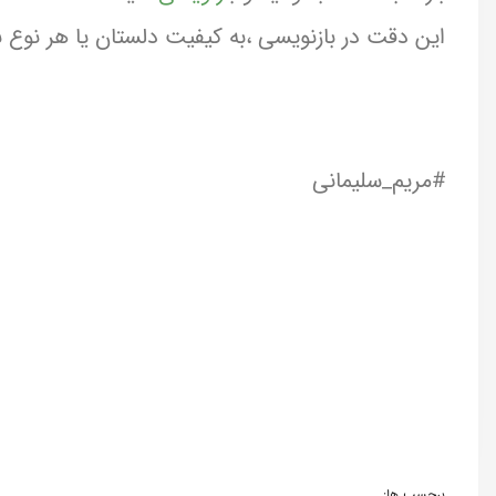
این دقت در بازنویسی ،به کیفیت دلستان یا هر نوع ن
#مریم_سلیمانی
برچسب ها: