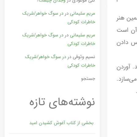
گلی موعودی
در
وجدان چیست؟
مریم سلیمانی
در
در سوگ خواهر/شریک
مین هنر
خاطرات کودکی
 آن است
مریم سلیمانی
در
در سوگ خواهر/شریک
رس دادن
خاطرات کودکی
نسیم وثوقی
در
در سوگ خواهر/شریک
خاطرات کودکی
. آوردن
می‌سازد.
جستجو
نوشته‌های تازه
بخشی از کتاب آغوش کشیدن امید