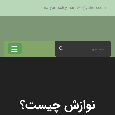
maryamsoleymani170@yahoo.com
نوازش چیست؟