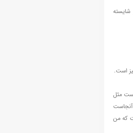
 شایسته
یز است.
رست مثل
 آنجاست
ست که من