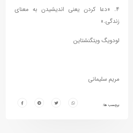
4. «دعا کردن یعنی اندیشیدن به معنای
زندگی.»
لودویگ ویتگنشتاین
مریم سلیمانی
برچسب ها: