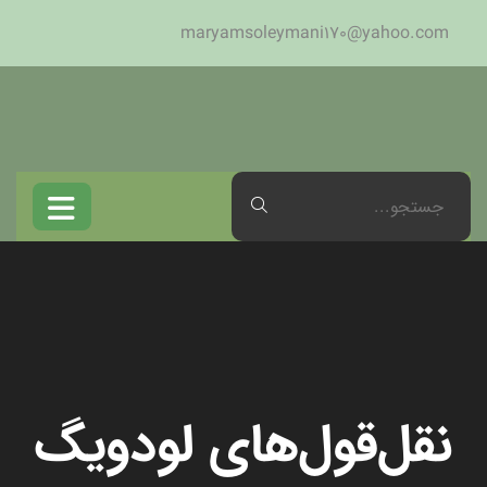
maryamsoleymani170@yahoo.com
نقل‌قول‌های لودویگ