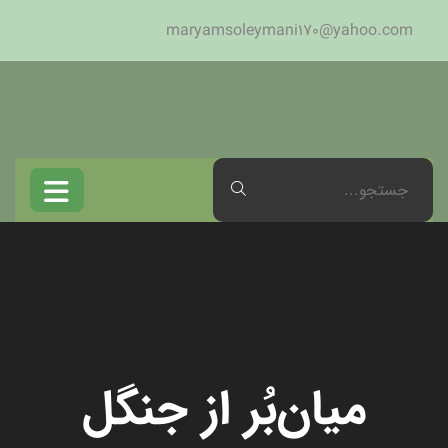
maryamsoleymani170@yahoo.com
میان‌بُر از جنگل