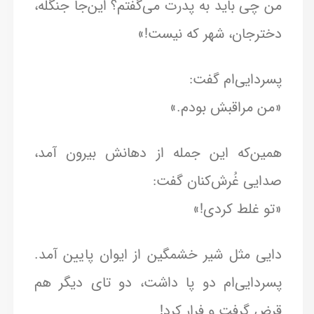
من چی باید به پدرت می‌گفتم؟ این‌جا جنگله،
دخترجان، شهر که نیست!»
پسردایی‌ام گفت:
«من مراقبش بودم.»
همین‌که این جمله از دهانش بیرون آمد،
صدایی غُرش‌کنان گفت:
«تو غلط کردی!»
دایی مثل شیر خشمگین از ایوان پایین آمد.
پسردایی‌ام دو پا داشت، دو تای دیگر هم
قرض گرفت و فرار کرد!