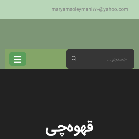
maryamsoleymani170@yahoo.com
قهوه‌چی