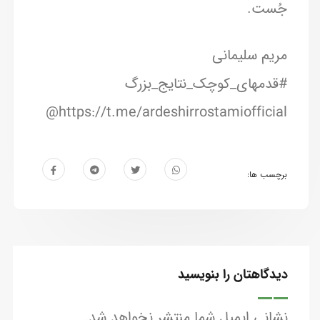
جُست.
مریم سلیمانی
#قدمهای_کوچک_نتایج_بزرگ
https://t.me/ardeshirrostamiofficial@
برچسب ها:
دیدگاهتان را بنویسید
نشانی ایمیل شما منتشر نخواهد شد.