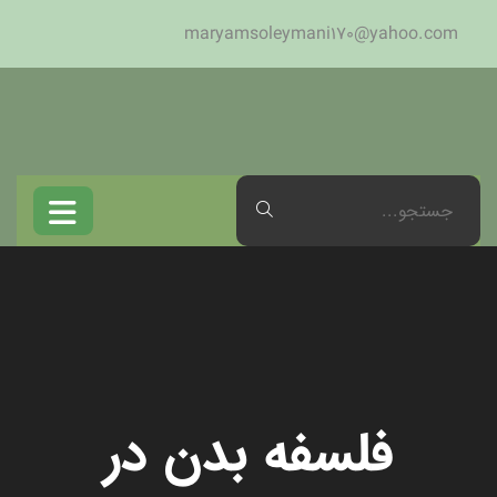
maryamsoleymani170@yahoo.com
فلسفه بدن در