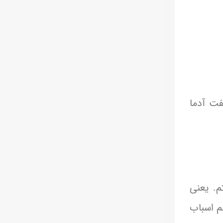
فت آدما
م. یعنی
م اسباب