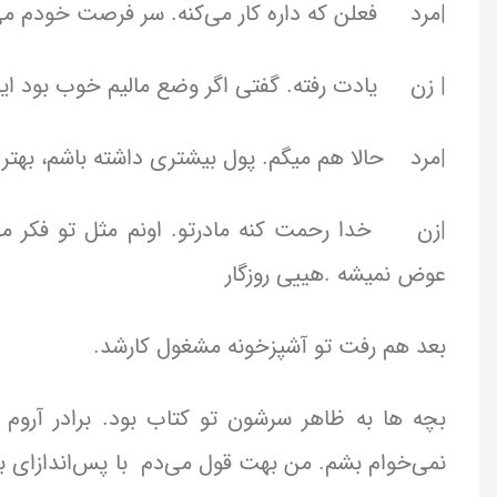
|مرد فعلن که داره کار می‌کنه. سر فرصت خودم می
| زن یادت رفته. گفتی اگر وضع مالیم خوب بود اینج
|مرد حالا هم میگم. پول بیشتری داشته باشم، بهتر 
|زن خدا رحمت کنه مادرتو. اونم مثل تو فکر می‌
عوض نمیشه .هییی روزگار
بعد هم رفت تو آشپزخونه مشغول کارشد.
بچه ها به ظاهر سرشون تو کتاب بود. برادر آرو
نمی‌خوام بشم. من بهت قول می‌دم با پس‌اندازای باب