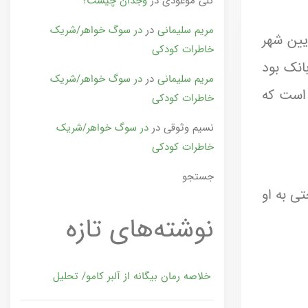
گلی موعودی
در
وجدان چیست؟
مریم سلیمانی
در
در سوگ خواهر/شریک
یین شهر
خاطرات کودکی
بانک بود
مریم سلیمانی
در
در سوگ خواهر/شریک
 است که
خاطرات کودکی
نسیم وثوقی
در
در سوگ خواهر/شریک
خاطرات کودکی
جستجو
ی به او
نوشته‌های تازه
خلاصه رمان بیگانه از آلبر کامو/ تحلیل