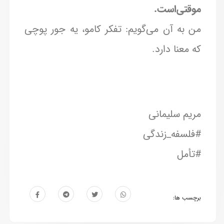
موقتی‌است.
من به آن می‌گویم: تفکر کامو، یه جور پوچی
که معنا دارد.‌
مریم سلیمانی
#فلسفه_زندگی
#تأمل
برچسب ها: