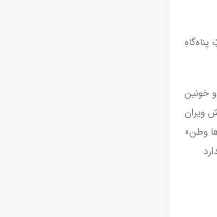
ناه‌گاهِ
و خونین
یش ویران
‌ها وطن»
ارد