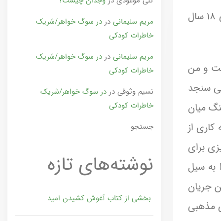
گلی موعودی
در
وجدان چیست؟
که در دو جلد و از سوی انتشارات خاوران در پاریس منتشر شده، بخشی از روزنوشت‌های شاهرخ مسکوب طی ۱۸ سال
مریم سلیمانی
در
در سوگ خواهر/شریک
خاطرات کودکی
مریم سلیمانی
در
در سوگ خواهر/شریک
است و من
خاطرات کودکی
می سنجد
نسیم وثوقی
در
در سوگ خواهر/شریک
خاطرات کودکی
نگ میان
کاری از
جستجو
زی برای
نوشته‌های تازه
 به سیل
ن جریان
بخشی از کتاب آغوش کشیدن امید
ی مذهبی