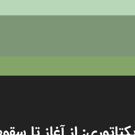
کتاتوری: از آغاز تا سقو