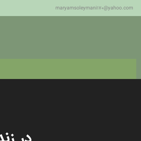
maryamsoleymani170@yahoo.com
در زند