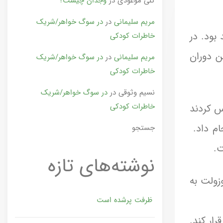
گلی موعودی
در
وجدان چیست؟
مریم سلیمانی
در
در سوگ خواهر/شریک
بود که ۱۲ سال در کاخ سفید بود. در
خاطرات کودکی
ن دوران
مریم سلیمانی
در
در سوگ خواهر/شریک
خاطرات کودکی
نسیم وثوقی
در
در سوگ خواهر/شریک
خاطرات کودکی
س کردند
همی انجام داد.
جستجو
نوشته‌های تازه
زولت به
ظرفت پرشده‌ است
ار کند.