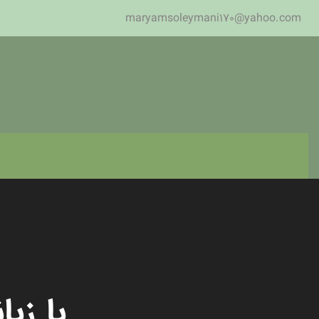
maryamsoleymani170@yahoo.com
با زب