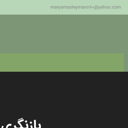
maryamsoleymani170@yahoo.com
بازنگری 