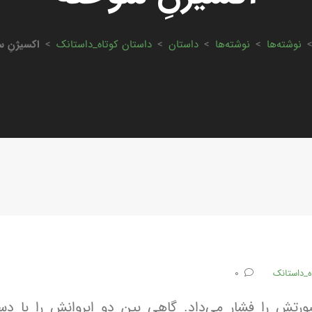
نوشته‌ها
>
نوشته‌ها
>
داستان
>
داستان کوتاه_داستانک
>
اکسیژنِ س
ه_داستانک
0
تش را فشار می‌داد. گاهی بین دو ابروانش را با دس