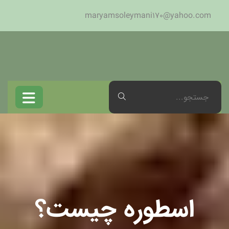
maryamsoleymani170@yahoo.com
اسطوره چیست؟