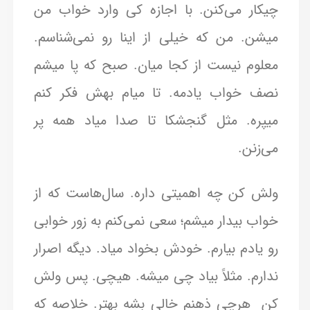
چیکار می‌کنن. با اجازه کی وارد خواب من
میشن. من که خیلی از اینا رو نمی‌شناسم.
معلوم نیست از کجا میان. صبح که پا میشم
نصف خواب یادمه. تا میام بهش فکر کنم
میپره. مثل گنجشکا تا صدا میاد همه پر
می‌زنن.
ولش کن چه اهمیتی داره. سال‌هاست که از
خواب بیدار میشم؛ سعی نمی‌کنم به زور خوابی
رو یادم بیارم. خودش بخواد میاد. دیگه اصرار
ندارم. مثلاً بیاد چی میشه. هیچی. پس ولش
کن هرچی ذهنم خالی بشه بهتر. خلاصه که