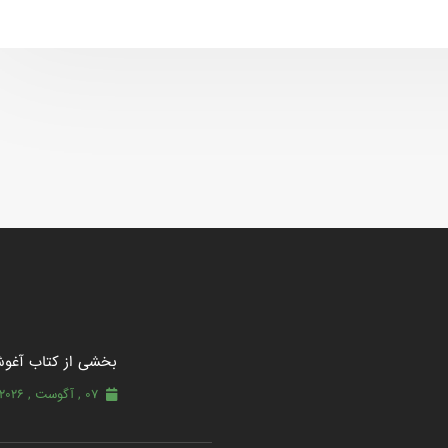
بخشی از کتاب آغو
07 , آگوست , 2026