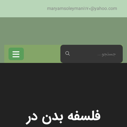
maryamsoleymani170@yahoo.com
فلسفه بدن در